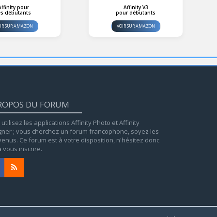
Affinity pour
Affinity V3
es débutants
pour débutants
IR SUR AMAZON
VOIR SUR AMAZON
ROPOS DU FORUM
utilisez les applications Affinity Photo et Affinity
gner ; vous cherchez un forum francophone, soyez les
enus. Ce forum est à votre disposition, n'hésitez donc
 vous inscrire.