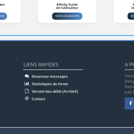
teur
Affinity Guide
de l'utilisateur
l
ZON
VOIR SUR AMAZON
VO
LIENS RAPIDES
A P
Vous 
Nouveaux messages
Desi
Statistiques du forum
bienv
pas à
Version bas-débit (Archivé)
Contact