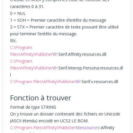
caractères 0 à 31.
0 = NUL
1 = SOH = Premier caractère d’entête du message
2 = STX = Premier caractère de texte pouvant être utilisé
pour terminer l’entête du message.
Etc.
C:\Program
Files\Affinity\Publisher
\
fr
\
Serif.Affinity.resources.dll
C:\Program
Files\Affinity\Publisher
\
fr
\
Serif.Interop.Persona.resources.dl
l
C:\Program Files\Affinity\Publisher
\
fr
\
Serif.v.resources.dll
Fonction à trouver
Format de type STRING
On y trouve un dossier contenant des fichiers en Unicode
(ASCII étendu) encodé en UCS2 LE BOM.
C:\Program Files\Affinity\Publisher
\
Ressources
\
Affinity