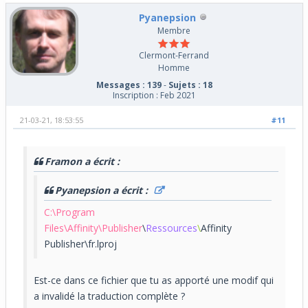
Pyanepsion
Membre
Clermont-Ferrand
Homme
Messages : 139
-
Sujets : 18
Inscription : Feb 2021
21-03-21, 18:53:55
#11
Framon a écrit :
Pyanepsion a écrit :
C:\Program
Files\Affinity\Publisher
\
Ressources
\
Affinity
Publisher\fr.lproj
Est-ce dans ce fichier que tu as apporté une modif qui
a invalidé la traduction complète ?