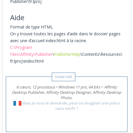
Publisher\fr.lproj
Aide
Format de type HTML
On y trouve toutes les pages d’aide dans le dossier pages
avec une d’accueil index.html à la racine.
C:\Program
Files\Affinity\Publisher
\
PublisherHelp
\Contents\Resources\
fr.lproj\index.html
6 cœurs, 12 processus
•
Windows 11 pro, 64 bits
•
Affinity
Desktop Publisher, Affinity Desktop Designer, Affinity Desktop
Photo.
█
█
█
Mais je vous le demande, peut-on imaginer une police
sans sérifs ?