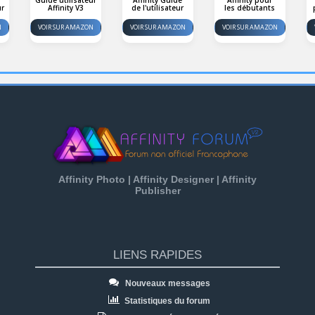
ur
Affinity V3
de l'utilisateur
les débutants
N
VOIR SUR AMAZON
VOIR SUR AMAZON
VOIR SUR AMAZON
Affinity Photo | Affinity Designer | Affinity
Publisher
LIENS RAPIDES
Nouveaux messages
Statistiques du forum