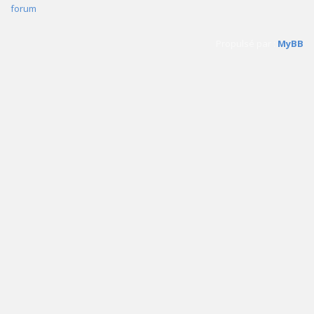
forum
Propulsé par :
MyBB