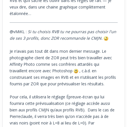
RVB et qu’il sache les ouvrir dans les règles de l’art — je
veux dire, dans une chaine graphique complètement
étalonnée…
@vMiKL :
Si tu choisis RVB tu ne pourras pas choisir l'un
de ses 3 profils, donc ZOR recommande le CMJN.
Je n’avais pas tout dit dans mon dernier message. Le
photographe client de ZOR peut très bien travailler avec
Affinity Photo comme ses confrères attardés qui
travaillent encore avec Photoshop
, c.à.d. en
construisant ses images en RVB et en n’utilisant les profils
fournis par ZOR que pour prévisualiser les résultats.
Pour cela, il utilisera le réglage Épreuve-écran qui lui
fournira cette prévisualisation (ce réglage accède aussi
bien aux profils CMJN qu’aux profils RVB). Dans le cas de
Pierreclaude, il verra très bien qu’on n’accède pas à de
vrais noirs (point noir à L=8 ai lieu de L=0). Par