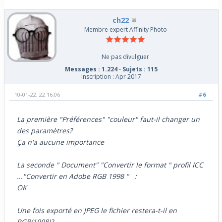
ch22
Membre expert Affinity Photo
Ne pas divulguer
Messages : 1.224
-
Sujets : 115
Inscription : Apr 2017
10-01-22, 22:16:06
#6
La première "Préférences" "couleur" faut-il changer un
des paramètres?
Ça n'a aucune importance
La seconde " Document" "Convertir le format " profil ICC
..."Convertir en Adobe RGB 1998 " :
OK
Une fois exporté en JPEG le fichier restera-t-il en
RGB(1998)?