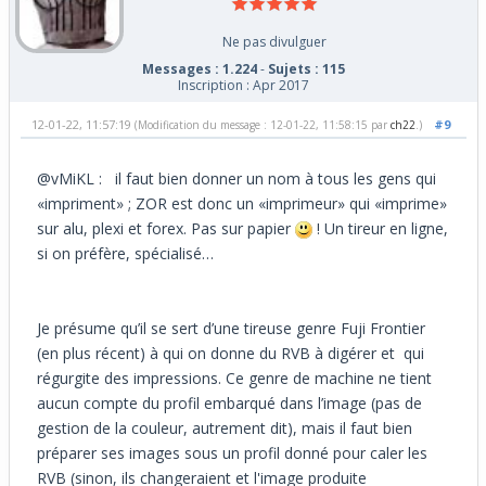
Ne pas divulguer
Messages : 1.224
-
Sujets : 115
Inscription : Apr 2017
12-01-22, 11:57:19
#9
(Modification du message : 12-01-22, 11:58:15 par
ch22
.)
@vMiKL : il faut bien donner un nom à tous les gens qui
«impriment» ; ZOR est donc un «imprimeur» qui «imprime»
sur alu, plexi et forex. Pas sur papier
! Un tireur en ligne,
si on préfère, spécialisé…
Je présume qu’il se sert d’une tireuse genre Fuji Frontier
(en plus récent) à qui on donne du RVB à digérer et qui
régurgite des impressions. Ce genre de machine ne tient
aucun compte du profil embarqué dans l’image (pas de
gestion de la couleur, autrement dit), mais il faut bien
préparer ses images sous un profil donné pour caler les
RVB (sinon, ils changeraient et l'image produite