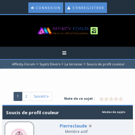
CONNEXION
S’ENREGISTRER
>
>
>
Affinity-Forum
Sujets Divers
La terrasse
Soucis de profil couleur
(current)
1
2
Suivant
Note de ce sujet :
Soucis de profil couleur
Modes de sujets
Pierreclaude
Membre actif