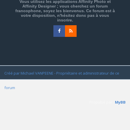
Vous utilisez les applications Affinity Photo et
Affinity Designer ; vous cherchez un forum
francophone, soyez les bienvenus. Ce forum est à
votre disposition, n'hésitez donc pas à vous
inscrire.
Créé par Michael VANPEENE - Propriétaire et administrateur de ce
forum
Propulsé par :
MyBB