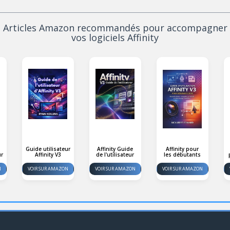
Articles Amazon recommandés pour accompagner
vos logiciels Affinity
Guide utilisateur
Affinity Guide
Affinity pour
ur
Affinity V3
de l'utilisateur
les débutants
N
VOIR SUR AMAZON
VOIR SUR AMAZON
VOIR SUR AMAZON