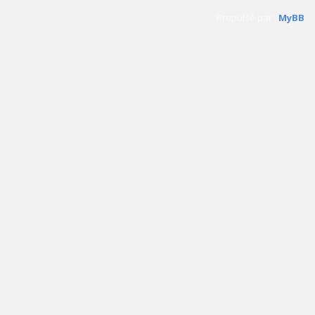
Propulsé par :
MyBB