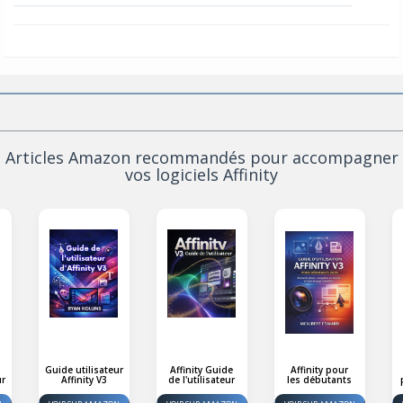
Articles Amazon recommandés pour accompagner
vos logiciels Affinity
Guide utilisateur
Affinity Guide
Affinity pour
ur
Affinity V3
de l'utilisateur
les débutants