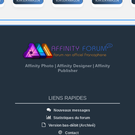
N
VOIR SUR AMAZON
VOIR SUR AMAZON
VOIR SUR AMAZON
Affinity Photo | Affinity Designer | Affinity
Publisher
LIENS RAPIDES
Nouveaux messages
Statistiques du forum
Version bas-débit (Archivé)
Contact