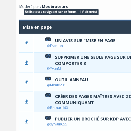
Modérateurs
Modéré par :
Utilisateurs naviguant sur ce forum : 1 Visiteur(s)
Mise en page
UN AVIS SUR "MISE EN PAGE"
0 Vo
Framon
SUPPRIMER UNE SEULE PAGE SUR U
0 Vo
COMPORTER 3
YvanM
OUTIL ANNEAU
0 Vo
Mimi6231
CRÉER DES PAGES MAÎTRES AVEC Z
0 Vo
COMMUNIQUANT
Bernard40
PUBLIER UN BROCHÉ SUR KDP AVEC
0 Vo
sylvain655