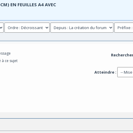
CM) EN FEUILLES A4 AVEC
tes - 0 sur 5 en moyenne
1
2
3
4
5
essage
Rechercher
 à ce sujet
Atteindre :