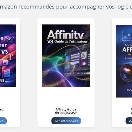
 Amazon recommandés pour accompagner vos logiciels
teur
Affinity Guide
de l'utilisateur
l
ZON
VOIR SUR AMAZON
VO