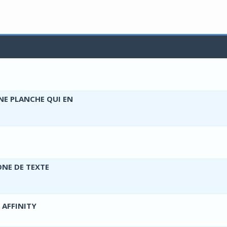
tes - 0 sur 5 en moyenne
1
2
3
4
5
NE PLANCHE QUI EN
tes - 0 sur 5 en moyenne
1
2
3
4
5
tes - 0 sur 5 en moyenne
1
2
3
4
5
ONE DE TEXTE
tes - 0 sur 5 en moyenne
1
2
3
4
5
 AFFINITY
tes - 0 sur 5 en moyenne
1
2
3
4
5