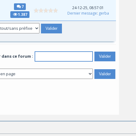
7
24-12-25, 08:57:01
Dernier message
:
gerba
1.387
 dans ce forum :