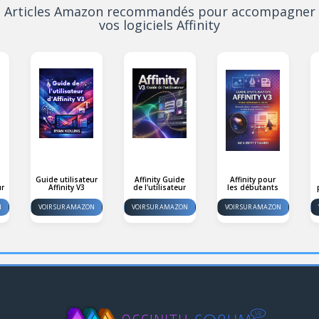
Articles Amazon recommandés pour accompagner
vos logiciels Affinity
Guide utilisateur
Affinity Guide
Affinity pour
ur
Affinity V3
de l'utilisateur
les débutants
N
VOIR SUR AMAZON
VOIR SUR AMAZON
VOIR SUR AMAZON