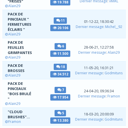
"FRISES"
Dernier message
:
vMiKL
19.788
Alain29
PACK DE
PINCEAUX "
11
01-12-22, 18:30:42
FERMETURES
Dernier message
:
Michel__92
20.106
ÉCLAIRS "
Alain29
PACK DE
6
FEUILLES
28-06-21, 12:27:58
GRIMPANTES
Dernier message
:
Alain29
11.500
Alain29
PACK DE
18
11-05-20, 16:31:21
BROSSES
Dernier message
:
Godmituns
34.512
Alain29
PACK DE
PINCEAUX
7
24-04-20, 09:36:34
"BOIS BRULÉ
Dernier message
:
Framon
17.954
"
Alain29
"CLOUD
5
18-03-20, 20:00:09
BRUSHES"...
Dernier message
:
Godmituns
13.380
Framon