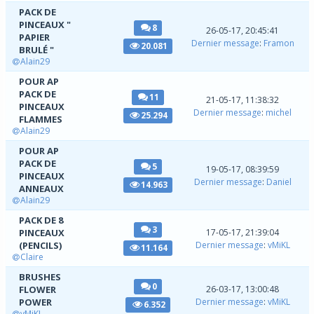
PACK DE
PINCEAUX "
8
26-05-17, 20:45:41
PAPIER
Dernier message
:
Framon
20.081
BRULÉ "
Alain29
POUR AP
PACK DE
11
21-05-17, 11:38:32
PINCEAUX
Dernier message
:
michel
25.294
FLAMMES
Alain29
POUR AP
PACK DE
5
19-05-17, 08:39:59
PINCEAUX
Dernier message
:
Daniel
14.963
ANNEAUX
Alain29
PACK DE 8
3
PINCEAUX
17-05-17, 21:39:04
(PENCILS)
Dernier message
:
vMiKL
11.164
Claire
BRUSHES
0
FLOWER
26-03-17, 13:00:48
POWER
Dernier message
:
vMiKL
6.352
vMiKL