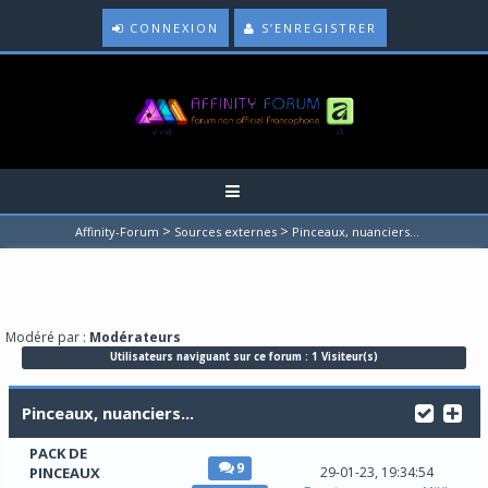
CONNEXION
S’ENREGISTRER
>
>
Affinity-Forum
Sources externes
Pinceaux, nuanciers...
Modéré par :
Modérateurs
Utilisateurs naviguant sur ce forum : 1 Visiteur(s)
Pinceaux, nuanciers...
PACK DE
9
PINCEAUX
29-01-23, 19:34:54