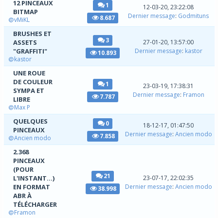
12 PINCEAUX
1
12-03-20, 23:22:08
BITMAP
Dernier message
:
Godmituns
8.687
vMiKL
BRUSHES ET
3
ASSETS
27-01-20, 13:57:00
"GRAFFITI"
Dernier message
:
kastor
10.893
kastor
UNE ROUE
DE COULEUR
1
23-03-19, 17:38:31
SYMPA ET
Dernier message
:
Framon
7.787
LIBRE
Max P
QUELQUES
0
18-12-17, 01:47:50
PINCEAUX
Dernier message
:
Ancien modo
7.858
Ancien modo
2.368
PINCEAUX
(POUR
21
L'INSTANT...)
23-07-17, 22:02:35
EN FORMAT
Dernier message
:
Ancien modo
38.998
ABR À
TÉLÉCHARGER
Framon