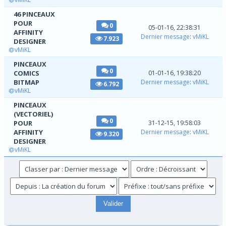
46 PINCEAUX
POUR
0
05-01-16, 22:38:31
AFFINITY
Dernier message
:
vMiKL
7.923
DESIGNER
vMiKL
PINCEAUX
0
COMICS
01-01-16, 19:38:20
BITMAP
Dernier message
:
vMiKL
6.792
vMiKL
PINCEAUX
(VECTORIEL)
0
POUR
31-12-15, 19:58:03
AFFINITY
Dernier message
:
vMiKL
9.320
DESIGNER
vMiKL