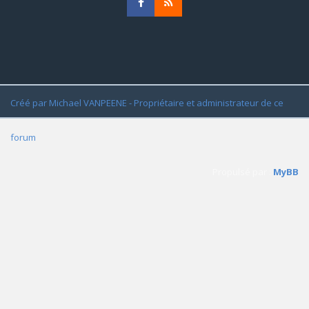
Créé par Michael VANPEENE - Propriétaire et administrateur de ce
forum
Propulsé par :
MyBB